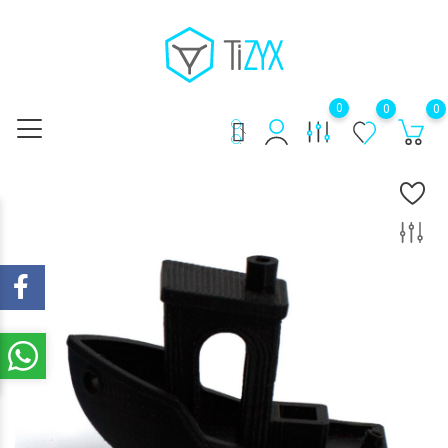
0
0
0