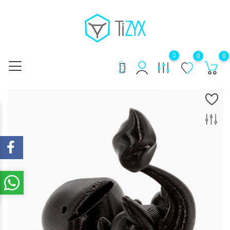
0
0
0