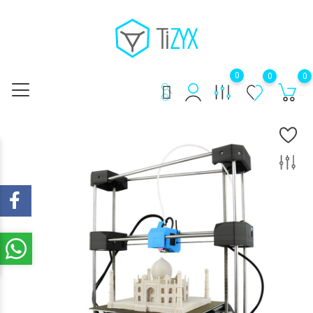
0
0
0