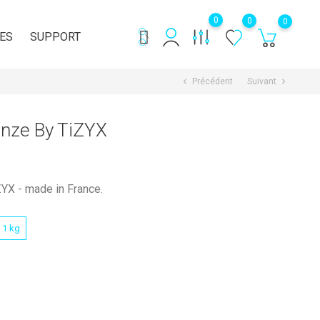
0
0
0
ES
SUPPORT
Précédent
Suivant
chevron_left
chevron_right
onze By TiZYX
YX - made in France.
1 kg