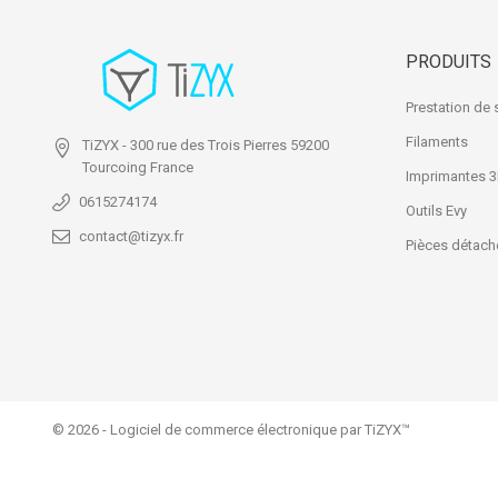
PRODUITS
Prestation de 
Filaments
TiZYX
- 300 rue des Trois Pierres
59200
Tourcoing
France
Imprimantes 
0615274174
Outils Evy
contact@tizyx.fr
Pièces détach
© 2026 - Logiciel de commerce électronique par TiZYX™