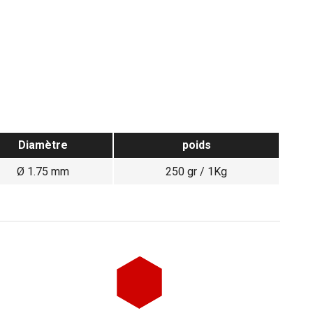
Diamètre
poids
Ø 1.75 mm
250 gr / 1Kg