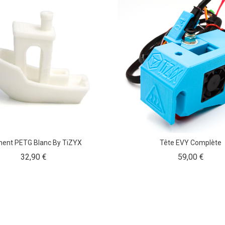
ment PETG Blanc By TiZYX
Tête EVY Complète
Prix
Prix
32,90 €
59,00 €