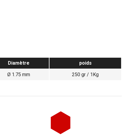
Diamètre
poids
Ø 1.75 mm
250 gr / 1Kg