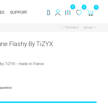
0
0
0
ES
SUPPORT
Précédent
Suivant
chevron_left
chevron_right
une Flashy By TiZYX
by TiZYX - made in France.
 question