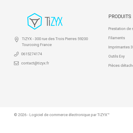
PRODUITS
Prestation de 
Filaments
TiZYX
- 300 rue des Trois Pierres
59200
Tourcoing
France
Imprimantes 
0615274174
Outils Evy
contact@tizyx.fr
Pièces détach
© 2026 - Logiciel de commerce électronique par TiZYX™