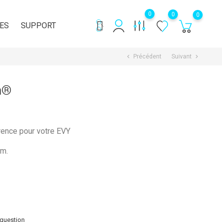
0
0
0
ES
SUPPORT
Précédent
Suivant
chevron_left
chevron_right
h®
rence pour votre EVY
 m.
 question