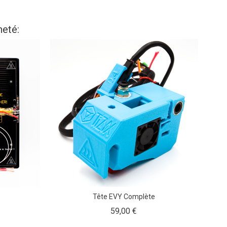
heté:
Tête EVY Complète
Prix
59,00 €