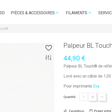


 3D
SERVIC
PIÈCES & ACCESSOIRES
FILAMENTS
Touch®
Palpeur BL Touc
44,90 €
Palpeur BL Touch® de réfé
Livré avec un câble de 1,50
Pour imprimante
Evy
.
Quantité
Posez votre
Expédition