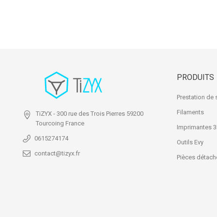
PRODUITS
Prestation de 
Filaments
TiZYX
- 300 rue des Trois Pierres
59200
Tourcoing
France
Imprimantes 
0615274174
Outils Evy
contact@tizyx.fr
Pièces détach